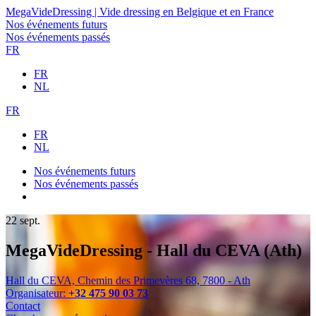
MegaVideDressing | Vide dressing en Belgique et en France
Nos événements futurs
Nos événements passés
FR
FR
NL
FR
FR
NL
Nos événements futurs
Nos événements passés
22
sept.
MegaVideDressing - Hall du CEVA (Ath)
Hall du CEVA, Chemin des Primevères 68, 7800 - Ath
Organisateur:
+32 475 90 03 73
Contact